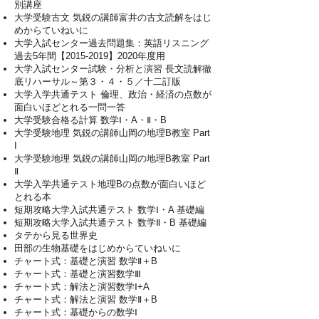
別講座
大学受験古文 気鋭の講師富井の古文読解をはじ
めからていねいに
大学入試センター過去問題集：英語リスニング
過去5年間【2015-2019】2020年度用
大学入試センター試験・分析と演習 長文読解徹
底リハーサル～第３・４・５／十二訂版
大学入学共通テスト 倫理、政治・経済の点数が
面白いほどとれる一問一答
大学受験合格る計算 数学Ⅰ・A・Ⅱ・B
大学受験地理 気鋭の講師山岡の地理B教室 Part
I
大学受験地理 気鋭の講師山岡の地理B教室 Part
Ⅱ
大学入学共通テスト地理Bの点数が面白いほど
とれる本
短期攻略大学入試共通テスト 数学Ⅰ・A 基礎編
短期攻略大学入試共通テスト 数学Ⅱ・B 基礎編
タテから見る世界史
田部の生物基礎をはじめからていねいに
チャート式：基礎と演習 数学Ⅱ＋B
チャート式：基礎と演習数学Ⅲ
チャート式：解法と演習数学Ⅰ+A
チャート式：解法と演習 数学Ⅱ＋B
チャート式：基礎からの数学Ⅰ