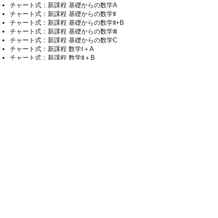
チャート式：新課程 基礎からの数学A
チャート式：新課程 基礎からの数学Ⅱ
チャート式：新課程 基礎からの数学Ⅱ+B
​チャート式：新課程 基礎からの数学Ⅲ
チャート式：新課程 基礎からの数学C
チャート式：新課程 数学Ⅰ＋A
​チャート式：新課程 数学Ⅱ＋B
ディズニー おもてなしの神様が教えてくれたこ
と
東大ナゾトレAnotherVisionからの挑戦状 第1巻
東大の先生！文系の私に超わかりやすく高校の
数学を教えてください！
東大の先生！文系の私に超わかりやすく数学を
教えてください！
10日あればいい！2023大学入試短期集中ゼミ 大
学入学共通テスト数学I•A
図書館戦争シリーズ（1）図書館戦争
図書館戦争シリーズ（2）図書館内乱
図書館戦争シリーズ（3）図書館危機
図書館戦争シリーズ（4）図書館革命
な
なぜ人を殺してはいけないのか 新しい倫理学の