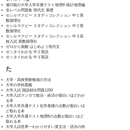
瀬川聡の大学入学共通テスト地理B 統計地理編
全レベル問題集 現代文 基礎
セシルマクビー スタディコレクション 中１英
数国理社
セシルマクビー スタディコレクション 中２英
数国理社
セシルマクビー スタディコレクション 中３高
校入試 英数国理社
ゼロから覚醒 はじめよう現代文
ゼッタイわかる 中２英語
ゼッタイわかる 中３英語
た
大学・高校受験勉強の方法
大学の学科図鑑
大学入試 国語頻出問題1200
大学入試マンガで政治・経済が面白いほどわか
る本
大学入学共通テスト化学基礎の点数が面白いほ
ど取れる本
大学入学共通テスト地理Bの点数が面白いほど
取れる本
大学入試世界一わかりやすい英文法・語法の特