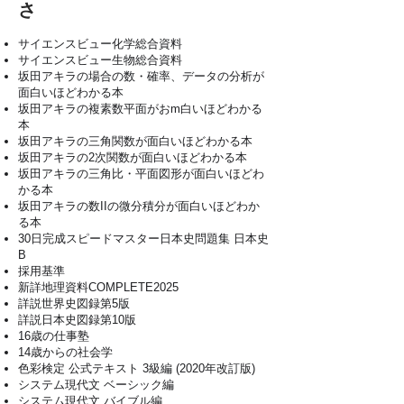
さ
サイエンスビュー化学総合資料
サイエンスビュー生物総合資料
坂田アキラの場合の数・確率、データの分析が
面白いほどわかる本
坂田アキラの複素数平面がおm白いほどわかる
本
坂田アキラの三角関数が面白いほどわかる本
坂田アキラの2次関数が面白いほどわかる本
坂田アキラの三角比・平面図形が面白いほどわ
かる本
坂田アキラの数IIの微分積分が面白いほどわか
る本
30日完成スピードマスター日本史問題集 日本史
B
採用基準
新詳地理資料COMPLETE2025
詳説世界史図録第5版
​詳説日本史図録第10版
16歳の仕事塾
14歳からの社会学
色彩検定 公式テキスト 3級編 (2020年改訂版)
システム現代文 ベーシック編
システム現代文 バイブル編