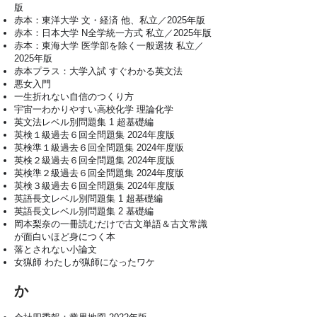
版
赤本：東洋大学 文・経済 他、私立／2025年版
赤本：日本大学 N全学統一方式 私立／2025年版
赤本：東海大学 医学部を除く一般選抜 私立／
2025年版
赤本プラス：大学入試 すぐわかる英文法
悪女入門
一生折れない自信のつくり方
宇宙一わかりやすい高校化学 理論化学
英文法レベル別問題集 1 超基礎編
英検１級過去６回全問題集 2024年度版
英検準１級過去６回全問題集 2024年度版
英検２級過去６回全問題集 2024年度版
英検準２級過去６回全問題集 2024年度版
​英検３級過去６回全問題集 2024年度版
英語長文レベル別問題集 1 超基礎編
英語長文レベル別問題集 2 基礎編
岡本梨奈の一冊読むだけで古文単語＆古文常識
が面白いほど身につく本
落とされない小論文
​女猟師 わたしが猟師になったワケ
か