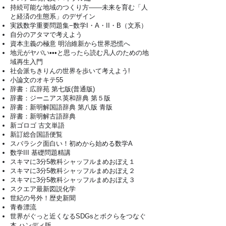
持続可能な地域のつくり方――未来を育む「人
と経済の生態系」のデザイン
実践数学重要問題集−数学I・A・II・B（文系）
自分のアタマで考えよう
資本主義の極意 明治維新から世界恐慌へ
地元がヤバい•••と思ったら読む凡人のための地
域再生入門
社会派ちきりんの世界を歩いて考えよう!
小論文のオキテ55
辞書：広辞苑 第七版(普通版)
辞書：ジーニアス英和辞典 第５版
辞書：新明解国語辞典 第八版 青版
辞書：新明解古語辞典
新ゴロゴ 古文単語
新訂総合国語便覧
スバラシク面白い！初めから始める数学A
数学III 基礎問題精講
スキマに3分5教科シャッフルまめおぼえ１
スキマに3分5教科シャッフルまめおぼえ２
スキマに3分5教科シャッフルまめおぼえ３
スクエア最新図説化学
​世紀の号外！歴史新聞
青春漂流
世界がぐっと近くなるSDGsとボクらをつなぐ
本 ハンディ版