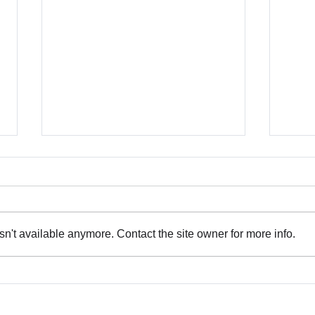
n't available anymore. Contact the site owner for more info.
20
夏休み限定企画「知らなかっ
の
た進路に出会う夏。」開催