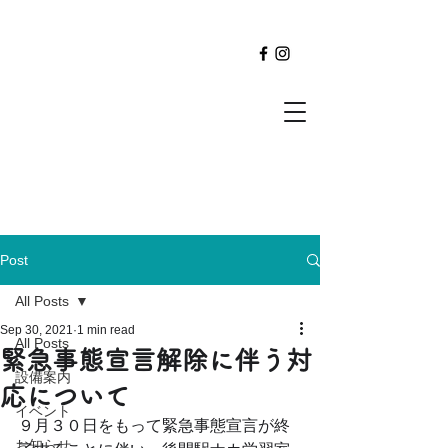
Post
All Posts
Sep 30, 2021
1 min read
All Posts
緊急事態宣言解除に伴う対
設備案内
応について
イベント
９月３０日をもって緊急事態宣言が終
お知らせ