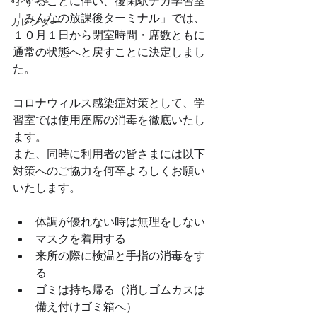
了することに伴い、後閑駅ナカ学習室
「みんなの放課後ターミナル」では、
カレンダー
１０月１日から閉室時間・席数ともに
通常の状態へと戻すことに決定しまし
た。
コロナウィルス感染症対策として、学
習室では使用座席の消毒を徹底いたし
ます。
また、同時に利用者の皆さまには以下
対策へのご協力を何卒よろしくお願い
いたします。
体調が優れない時は無理をしない
マスクを着用する
来所の際に検温と手指の消毒をす
る
ゴミは持ち帰る（消しゴムカスは
備え付けゴミ箱へ）