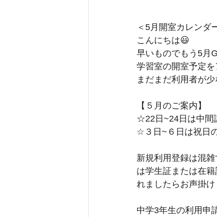
＜5月開室カレンダ
こんにちは😃
早いものでもう5月
学習室の開室予定を
まだまだ利用者が少
【５月のご案内】
☆22日~24日は中
☆３日~６日は祝日
新規利用登録は混雑
は学生証または在籍
れましたらお声掛け
中学3年生の利用申