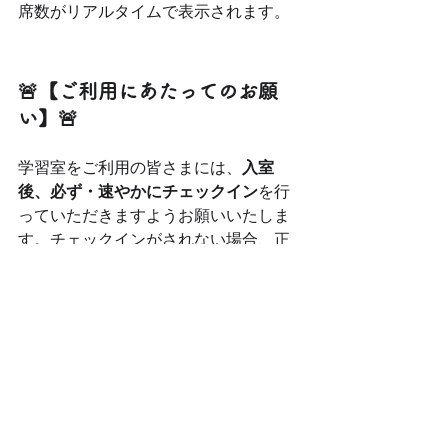
席数がリアルタイムで表示されます。
🚨【ご利用にあたってのお願
い】🚨
学習室をご利用の皆さまには、
入室
後、必ず・速やかにチェックイン
を行
っていただきますようお願いいたしま
す。チェックインがされない場合、正
確な座席状況が反映されず、他の利用
者の利便性にも影響を及ぼします。
円滑な運営のため、皆さまのご理解と
ご協力をお願い申し上げます。
期末テストを迎える皆さんが、ベスト